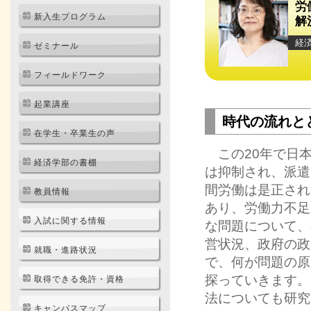
労
新入生プログラム
解
経
ゼミナール
フィールドワーク
起業講座
時代の流れと
在学生・卒業生の声
この20年で日本
経済学部の書棚
は抑制され、派遣
間労働は是正され
教員情報
あり、労働力不足
入試に関する情報
な問題について、
営状況、政府の政
就職・進路状況
で、何が問題の原
探っていきます。
取得できる免許・資格
法についても研究
キャンパスマップ