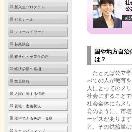
社
新入生プログラム
公
経
ゼミナール
フィールドワーク
起業講座
国や地方自治
在学生・卒業生の声
は？
経済学部の書棚
たとえば公立学
べての人が教育を
教員情報
人にとってのメリ
入試に関する情報
社会にすることで
社会全体にもメリ
就職・進路状況
育のように、市場
ービスがあります
取得できる免許・資格
と、その供給量は
キャンパスマップ